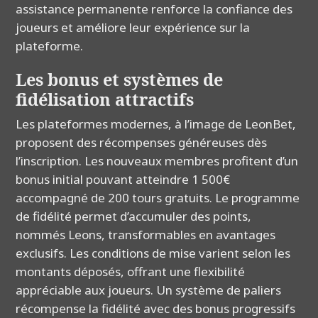
assistance permanente renforce la confiance des
joueurs et améliore leur expérience sur la
plateforme.
Les bonus et systèmes de
fidélisation attractifs
Les plateformes modernes, à l’image de LeonBet,
proposent des récompenses généreuses dès
l’inscription. Les nouveaux membres profitent d’un
bonus initial pouvant atteindre 1 500€
accompagné de 200 tours gratuits. Le programme
de fidélité permet d’accumuler des points,
nommés Leons, transformables en avantages
exclusifs. Les conditions de mise varient selon les
montants déposés, offrant une flexibilité
appréciable aux joueurs. Un système de paliers
récompense la fidélité avec des bonus progressifs