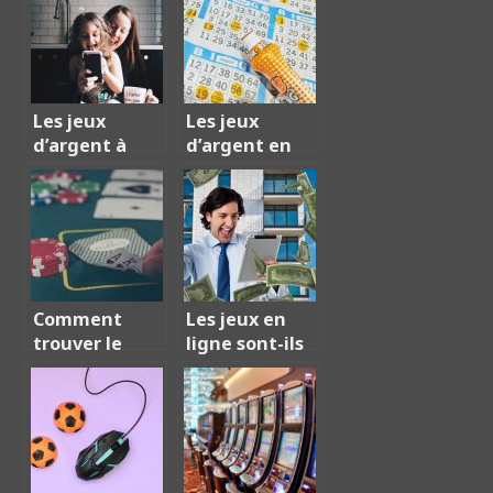
trouver ?
Les jeux
Les jeux
d’argent à
d’argent en
faire en ligne,
ligne les plus
comment
utilisés en
s’assurer de la
2020
sécurité ?
Comment
Les jeux en
trouver le
ligne sont-ils
meilleur site
fiables et
de gambling?
quels en sont
les dangers ?