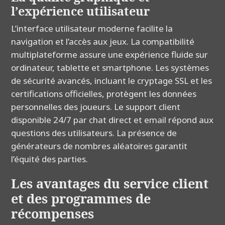
l’expérience utilisateur
L’interface utilisateur moderne facilite la
navigation et l’accès aux jeux. La compatibilité
multiplateforme assure une expérience fluide sur
ordinateur, tablette et smartphone. Les systèmes
de sécurité avancés, incluant le cryptage SSL et les
certifications officielles, protègent les données
personnelles des joueurs. Le support client
disponible 24/7 par chat direct et email répond aux
questions des utilisateurs. La présence de
générateurs de nombres aléatoires garantit
l’équité des parties.
Les avantages du service client
et des programmes de
récompenses