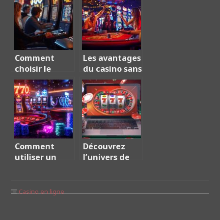
Vegas :
débuter sur
machine à
les casinos
sous en ligne
virtuels
et casino
gratuit enfin
dévoilées
Comment
Les avantages
choisir le
du casino sans
meilleur
wager pour
casino en
des gains
ligne belge
immédiats
pour une
expérience
optimale
Comment
Découvrez
utiliser un
l’univers de
code bonus
jeux diversifié
pour casino
et sécurisé du
777 et
casino en
Casino en ligne
maximiser vos
ligne en
gains
France