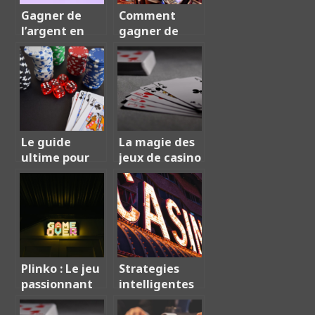
Gagner de
Comment
l’argent en
gagner de
ligne, les
l’argent aux
astuces.
machines a
sous ?
Le guide
La magie des
ultime pour
jeux de casino
choisir le
en ligne :
casino en
plongez dans
ligne ideal
l’univers des
croupiers
virtuels
Plinko : Le jeu
Strategies
passionnant
intelligentes
pour les
pour gagner