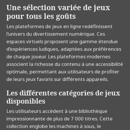
Une sélection variée de jeux
pour tous les goûts
Les plateformes de jeux en ligne redéfinissent
l’univers du divertissement numérique. Ces
espaces virtuels proposent une gamme étendue
d’expériences ludiques, adaptées aux préférences
de chaque joueur. Les plateformes modernes
associent la richesse du contenu à une accessibilité
optimale, permettant aux utilisateurs de profiter
de leurs jeux favoris sur différents appareils.
Les différentes catégories de jeux
disponibles
Les utilisateurs accèdent à une bibliothèque
impressionnante de plus de 7 000 titres. Cette
collection englobe les machines à sous, le